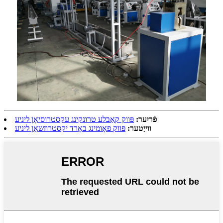
פֿריִער:
פּווק קאַבלע טרונקינג עקסטרוסיאָן ליניע
ווייַטער:
פּווק פאָומינג באָרד יקסטרוזשאַן ליניע