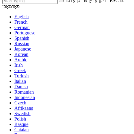
דריקן אַרייַן צו זוכן אָדער ESC צו
פאַרמאַכן
English
French
German
Portuguese
Spanish
Russian
Japanese
Korean
Arabic
Irish
Greek
Turkish
Italian
Danish
Romanian
Indonesian
Czech
Afrikaans
Swedish
Polish
Basque
Catalan