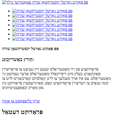
פּפּ פּאַקינג גאַרטל יקסטרוזשאַן שורה
קורץ באַשרייַבונג:
פּראָדוקציע פון ​​רוי מאַטעריאַלס קענען זיין געניצט צו פּראָדוצירן
פּאַקקאַגינג בעלץ מיט ריסייקאַלד מאַטעריאַלס אָדער געמישט נייַ
מאַטעריאַלס. עס איז אויך מעגלעך צו לייגן קאַלסיום קאַרבאַנייט לויט צו
קונה טנאָים צו רעדוצירן פּראָדוקציע קאָס, פאַרגרעסערן פּראָדוקט נוץ
און מאַרק קאַמפּעטיטיווניס.
שיקן בליצפּאָסט צו אונדז
פּראָדוקט דעטאַל