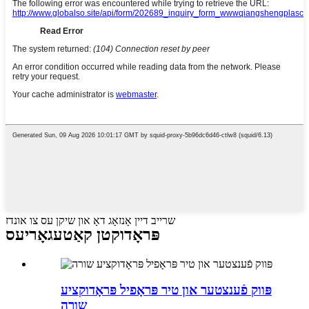
שרייב דיין אָנזאָג דאָ און שיקן עס צו אונדז
פּראָדוקטן קאַטעגאָריעס
פּווק פֿענצטער און טיר פּראָפיל פּראָדוקציע
שורה