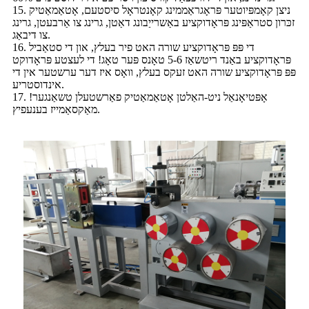
15. ניצן קאָמפּיוטער פּראָגראַממינג קאָנטראָל סיסטעם, אָטאַמאַטיק
זכּרון סטראַפּינג פּראָדוקציע באַשרייַבונג דאַטן, גרינג צו אַרבעטן, גרינג
צו דיבאַג.
16. די פּפּ פּראָדוקציע שורה האט פיר בעלץ, און די סטאַביל
פּראָדוקציע באַנד ריטשאַז 5-6 טאָנס פּער טאָג! די לעצטע פּראָדוקט
פּפּ פּראָדוקציע שורה האט זעקס בעלץ, וואָס איז דער ערשטער אין די
אינדוסטריע.
17. אָפּטיאָנאַל ניט-האַלטן אָטאַמאַטיק פאַרשטעלן טשאַנגער!
מאַקסאַמייז בענעפיץ.