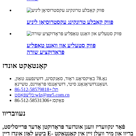
פּווק קאַבלע טרונקינג עקסטרוסיאָן ליניע
פּווק סטעליע און וואַנט טאַפליע
פּראָדוקציע שורה
קאָנטאַקט אונדז
נאָ.78 באַיקסיאָנג ראָוד, סאַנקסינג, דזשינפענג טאַון,
זשאַנגדזשיאַגאַנג סיטי, דזשיאַנגסו פּראַווינס, טשיינאַ.
תּל:
+86-512-58579818
wlz@mr5.com.cn
בליצפּאָסט:
פאַקס:
+86-512-58531306
נעוובריוו
פֿאַר ינקוועריז וועגן אונדזער פּראָדוקטן אָדער פּרייסליסט,
ביטע לאָזן אונדז דיין E- בריוו און מיר וועלן זיין אין קאָנטאַקט