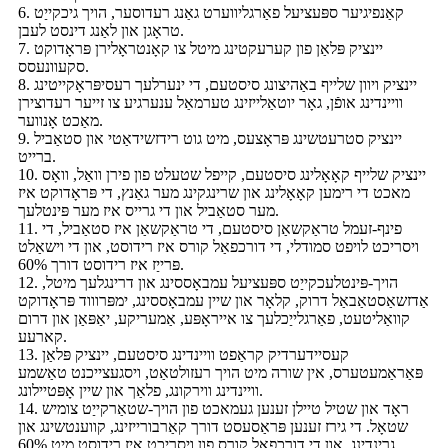
6. קאַנפיגיער ספּעציעל פאַרגליווערט גאַנג רעדוסער, הויך גיכקייַט
טראָגן און לאַנג דינסט לעבן.
7. יינציק פּלאַן פון קערעקטינג מיטל צו קאָנטראָלירן פּראָדוקט
סקעוונעסס.
8. יינציק ויוון שלייף באַהיצונג סיסטעם, די ינערלעך רעסיפּראָקייטינג
וויינדינג אופֿן, גאָר יוטאַלייזינג טערמאַל ענערגיע צו זייער רעדוצירן
מאַכט אָנווער.
9. יינציק סטרעטשינג פּראָצעס, מיט גוט רידזשידאַטי און סטאַביל
ברייט.
10. יינציק שלייף קאָאָלינג סיסטעם, קייפל שטעלט פון פירן וואַל, וואָס
מאכט די רימען קאָאָלינג און שרינגקינג מער גאַנץ, די פּראָדוקט איז
מער סטאַביל און די גרייס איז מער פּינטלעך.
11. פינף-זעמל טראַקשאַן סיסטעם, די טראַקשאַן איז סטאַביל, די
ויסריכט לויפט סמודלי, די דורכפאַל קורס איז רידוסט, און די וישאַלט
פּרייַז איז רידוסט דורך 60%.
12. הויך-פּינטלעכקייַט ספּעציעל עמבאָססינג און דרינגלעך מיטל,
אַדזשאַסטאַבאַל דרוק, קלאָר און שיין עמבאָססינג, ימפּרוווד פּראָדוקט
קוואַליטעט, פאַרגלייַכלעך צו אייראָפּע, אַמעריקע, יאַפּאַן און דרום
קארעע.
13. קעסיידערדיק קראַפט וויינדינג סיסטעם, יינציק פּלאַן
פּאַראַמעטערס, אין שורה מיט הויך רעזולטאַט, ויסגעצייכנט טאַשמע
וויינדינג ווירקונג, פלאַך און שיין אָפּטיילונג.
14. ראָד און שטיל טיילן זענען געמאכט פון הויך-שטאַרקייַט צומיש
שטאָל. די גירז זענען פּראַסעסט דורך קאַרבורייזינג, קווענטשינג און
גרינדינג, און די דורכפאַל קורס פון ויסריכט איז רידוסט מיט 60%.