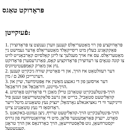
פּראָדוקט טאַגס
פֿעיִקייטן:
1. פּראָדוקציע פון ​​רוי מאַטעריאַלס קענען ווערן גענוצט צו פּראָדוצירן
פּאַקקאַגינג בעלץ מיט ריסייקאַלד מאַטעריאַלס אָדער געמישט נייַ
מאַטעריאַלס. עס איז אויך מעגלעך צו לייגן קאַלסיום קאַרבאַנייט לויט
צו קונה טנאָים צו רעדוצירן פּראָדוקציע קאָס, פאַרגרעסערן פּראָדוקט
נוץ און מאַרק קאַמפּעטיטיווניס.
2. דער רעזולטאַט איז הויך, און די פאַרטיק שורה גיכקייַט קענען
דערגרייכן 260 ם / מין.
3. דער אויסזען פון די גאנצע מאַשין איז אָפּטימיזעד, שיין און
הויך-מיינונג, דוראַבאַל און דוראַבאַל.
4. הויך-פּינטלעכקייַט שטאַרבן טיילן מאַכן די פּראָדוקט פאָרמינג
קוואַליטעט סטאַביל, ברייט און גרעב פלאַקטשויישאַנז זענען פיל
ווייניקער ווי די נאציאנאלע נאָרמאַל; יינציק נעץ טשאַנגינג מיטל זייער
ראַדוסאַז די נעץ טשאַנגינג צייט.
5. הויך-פּינטלעכקייַט הויך-קוואַליטעט שרויף, ניצן געזונט-באקאנט
סאָרט, יינציק פּאַראַמעטער פּלאַן, מיט די אַדוואַנטידזשיז פון גרויס
יקסטרוזשאַן, גוט פּלאַסטיזיישאַן, הויך כאַרדנאַס און הויך טראָגן
קעגנשטעל.