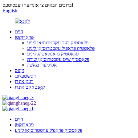
ברוכים הבאים צו אונדזער וועבסיטעס!
English
היים
פּראָדוקטן
פּלאַסטיק רער עקסטרוסיאָן ליניע
פּלאַסטיק פּראָפיל עקסטרוסיאָן ליניע
פּלאַסטיק גראַנולאַטינג ליניע
פּלאַסטיק שיט עקסטרוסיאָן שורה
אַגזיליערי מאַשין
נייַעס
ויסשטעלונג
וועגן אונדז
קאָנטאַקט אונדז
היים
פּראָדוקטן
פּלאַסטיק פּראָפיל עקסטרוסיאָן ליניע