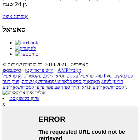
ין 24 שעה.
אָנפרעג איצט
סאציאל
© קאַפּירייט - 2010-2021: כל הזכויות שמורות.
AMP מאָביל
-
הייס פּראָדוקטן
-
סיטעמאַפּ
פּפּ פּאַקינג
,
עקסטרוסיאָן פּראָפיל Pvc
פּווק פּראָפיל עקסטרוסיאָן ליניע
,
רימען ליניע
,
מאָהאַווק ספּק פלאָרינג יקסטרוזשאַן שורה
,
פּווק רער
,
יקסטרוזשאַן ליניע ינדיאַ
,
הויך ספּיד פּע פּפּר פּייפּ יקסטרוזשאַן ליניע
שיקן בליצפּאָסט
x