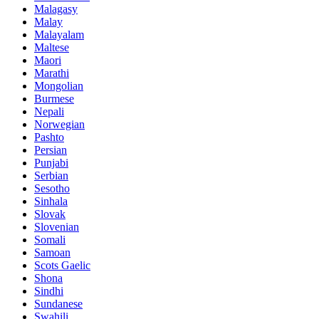
Malagasy
Malay
Malayalam
Maltese
Maori
Marathi
Mongolian
Burmese
Nepali
Norwegian
Pashto
Persian
Punjabi
Serbian
Sesotho
Sinhala
Slovak
Slovenian
Somali
Samoan
Scots Gaelic
Shona
Sindhi
Sundanese
Swahili