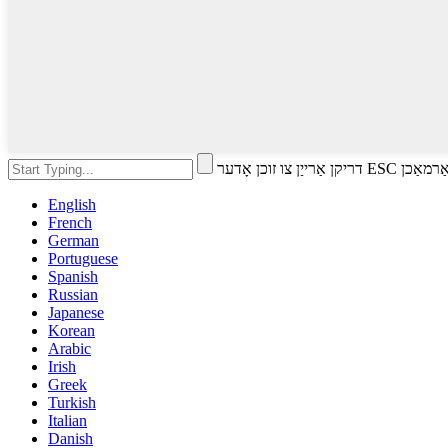
 זוכן אָדער ESC צו פאַרמאַכן
English
French
German
Portuguese
Spanish
Russian
Japanese
Korean
Arabic
Irish
Greek
Turkish
Italian
Danish