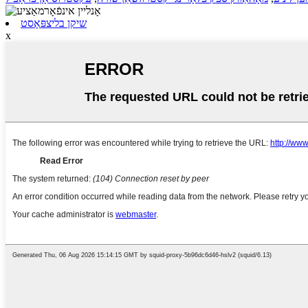
שיקן בליצפּאָסט
x