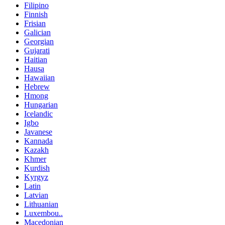
Filipino
Finnish
Frisian
Galician
Georgian
Gujarati
Haitian
Hausa
Hawaiian
Hebrew
Hmong
Hungarian
Icelandic
Igbo
Javanese
Kannada
Kazakh
Khmer
Kurdish
Kyrgyz
Latin
Latvian
Lithuanian
Luxembou..
Macedonian