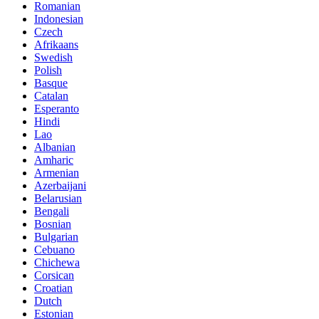
Romanian
Indonesian
Czech
Afrikaans
Swedish
Polish
Basque
Catalan
Esperanto
Hindi
Lao
Albanian
Amharic
Armenian
Azerbaijani
Belarusian
Bengali
Bosnian
Bulgarian
Cebuano
Chichewa
Corsican
Croatian
Dutch
Estonian