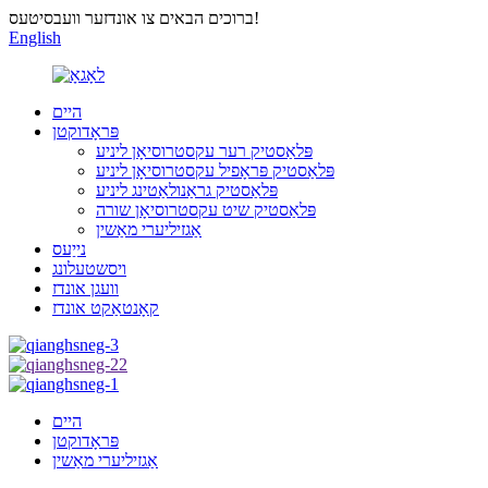
ברוכים הבאים צו אונדזער וועבסיטעס!
English
היים
פּראָדוקטן
פּלאַסטיק רער עקסטרוסיאָן ליניע
פּלאַסטיק פּראָפיל עקסטרוסיאָן ליניע
פּלאַסטיק גראַנולאַטינג ליניע
פּלאַסטיק שיט עקסטרוסיאָן שורה
אַגזיליערי מאַשין
נייַעס
ויסשטעלונג
וועגן אונדז
קאָנטאַקט אונדז
היים
פּראָדוקטן
אַגזיליערי מאַשין