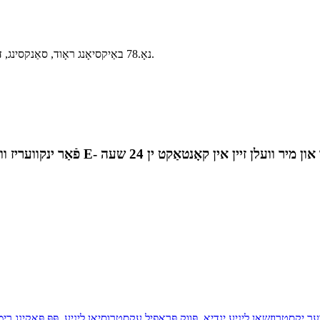
נאָ.78 באַיקסיאָנג ראָוד, סאַנקסינג, דזשינפענג טאַון, זשאַנגדזשיאַגאַנג סיטי, דזשיאַנגסו פּראַווינס, טשיינאַ.
ער יקסטרוזשאַן ליניע ינדיאַ
,
פּווק פּראָפיל עקסטרוסיאָן ליניע
,
פּפּ פּאַקינג רי