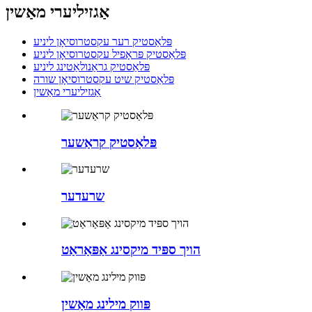
אַגזיליערי מאַשין
פּלאַסטיק רער עקסטרוסיאָן ליניע
פּלאַסטיק פּראָפיל עקסטרוסיאָן ליניע
פּלאַסטיק גראַנולאַטינג ליניע
פּלאַסטיק שיט עקסטרוסיאָן שורה
אַגזיליערי מאַשין
פּלאַסטיק קראַשער
שרעדער
הויך ספּיד מיקסינג אַפּאַראַט
פּווק מילינג מאַשין