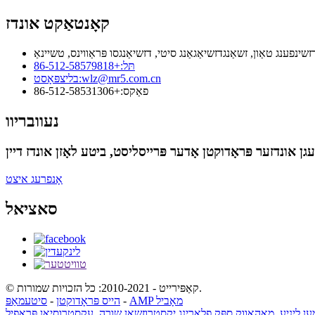
קאָנטאַקט אונדז
תּל:
+86-512-58579818
wlz@mr5.com.cn
בליצפּאָסט:
פאַקס:
+86-512-58531306
נעוובריוו
אָנפרעג איצט
סאציאל
© קאַפּירייט - 2010-2021: כל הזכויות שמורות.
AMP מאָביל
-
הייס פּראָדוקטן
-
סיטעמאַפּ
מען ליניע
,
מאָהאַווק ספּק פלאָרינג יקסטרוזשאַן שורה
,