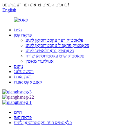
ברוכים הבאים צו אונדזער וועבסיטעס!
English
היים
פּראָדוקטן
פּלאַסטיק רער עקסטרוסיאָן ליניע
פּלאַסטיק פּראָפיל עקסטרוסיאָן ליניע
פּלאַסטיק גראַנולאַטינג ליניע
פּלאַסטיק שיט עקסטרוסיאָן שורה
אַגזיליערי מאַשין
נייַעס
ויסשטעלונג
וועגן אונדז
קאָנטאַקט אונדז
היים
פּראָדוקטן
פּלאַסטיק רער עקסטרוסיאָן ליניע