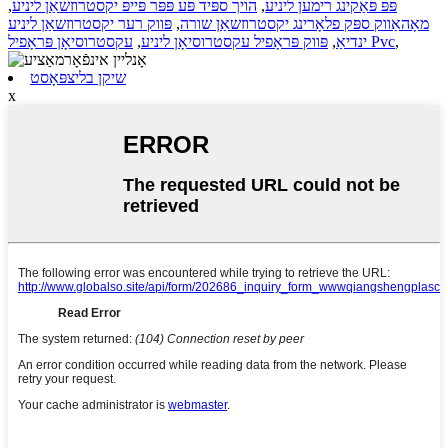
פּפּ פּאַקינג רימען ליניע
,
הויך ספּיד פּע פּפּר פּייפּ יקסטרוזשאַן ליניע
,
מאָהאַווק ספּק פלאָרינג יקסטרוזשאַן שורה
,
פּווק רער יקסטרוזשאַן ליניע
,
עקסטרוסיאָן פּראָפיל Pvc
ינדיאַ
,
פּווק פּראָפיל עקסטרוסיאָן ליניע
,
שיקן בליצפּאָסט
x