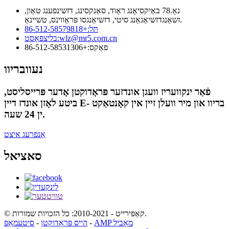
נאָ.78 באַיקסיאָנג ראָוד, סאַנקסינג, דזשינפענג טאַון,
זשאַנגדזשיאַגאַנג סיטי, דזשיאַנגסו פּראַווינס, טשיינאַ.
תּל:
+86-512-58579818
wlz@mr5.com.cn
בליצפּאָסט:
פאַקס:
+86-512-58531306
נעוובריוו
פֿאַר ינקוועריז וועגן אונדזער פּראָדוקטן אָדער פּרייסליסט,
ביטע לאָזן אונדז דיין E- בריוו און מיר וועלן זיין אין קאָנטאַקט
ין 24 שעה.
אָנפרעג איצט
סאציאל
© קאַפּירייט - 2010-2021: כל הזכויות שמורות.
AMP מאָביל
-
הייס פּראָדוקטן
-
סיטעמאַפּ